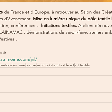
s 
de France et d’Europe, à retrouver au Salon des Créat
ours d’évènement. 
Mise en lumière unique du pôle textile l
ition, conférences… 
Initiations textiles. 
Ateliers-découver
LAINAMAC : démonstrations de savoir-faire, ateliers enfa
 festives…
nir
patrimoine.com/jnl/
rnationales laine
creuse
salon créateur
textile art
art textile