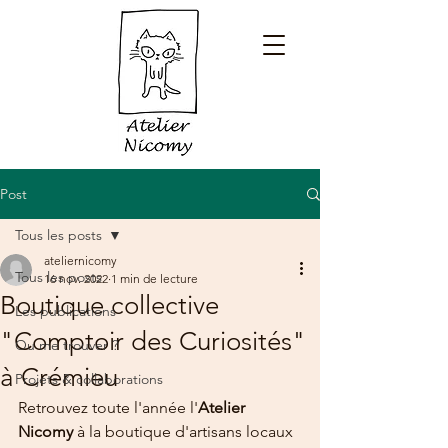
Post
Tous les posts
ateliernicomy
Tous les posts
16 nov. 2022
1 min de lecture
Boutique collective
Les publications
"Comptoir des Curiosités"
Ou me trouver ?
à Crémieu
Projets & collaborations
Retrouvez toute l'année l'
Atelier 
Nicomy
 à la boutique d'artisans locaux 